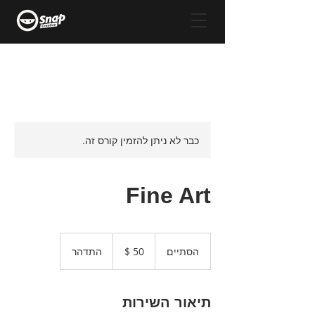
כבר לא ניתן להזמין קורס זה.
Fine Art
50
דולר
הסתיים
ה
התדהר
אמריקאי
ס
ת
י
תיאור השירות
י